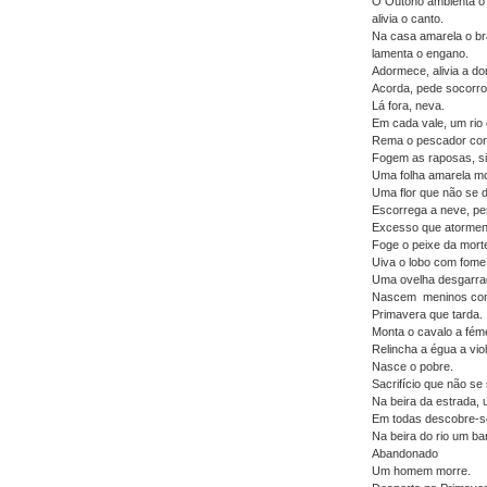
O Outono ambienta o I
alivia o canto.
Na casa amarela o br
lamenta o engano.
Adormece, alivia a do
Acorda, pede socorro
Lá fora, neva.
Em cada vale, um rio
Rema o pescador contr
Fogem as raposas, sile
Uma folha amarela mo
Uma flor que não se
Escorrega a neve, pe
Excesso que atormen
Foge o peixe da morte
Uiva o lobo com fome
Uma ovelha desgarrad
Nascem meninos com 
Primavera que tarda.
Monta o cavalo a fém
Relincha a égua a vio
Nasce o pobre.
Sacrifício que não se
Na beira da estrada, 
Em todas descobre-s
Na beira do rio um b
Abandonado
Um homem morre.