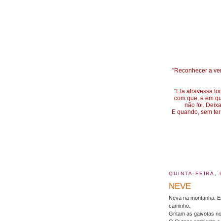
"Reconhecer a ver
"Ela atravessa t
com que, e em que
não foi. Dei
E quando, sem ter
QUINTA-FEIRA,
NEVE
Neva na montanha. Em
caminho.
Gritam as gaivotas n