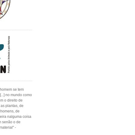
 o homem se tem
[...] no mundo como
m o direito de
 as plantas, de
s homens, de
nteira nalguma coisa
m senão o de
material" -