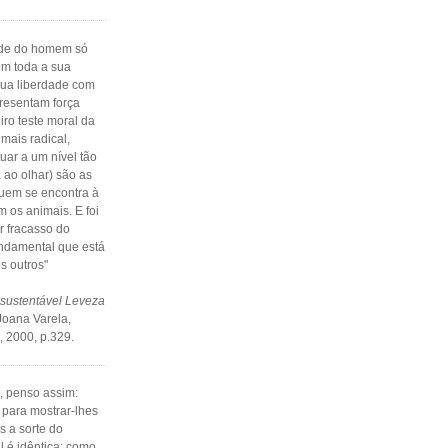
ade do homem só
em toda a sua
sua liberdade com
resentam força
ro teste moral da
mais radical,
uar a um nível tão
 ao olhar) são as
uem se encontra à
m os animais. E foi
r fracasso do
ndamental que está
s outros"
nsustentável Leveza
Joana Varela,
 2000, p.329.
 penso assim:
 para mostrar-lhes
s a sorte do
 é idêntica: como