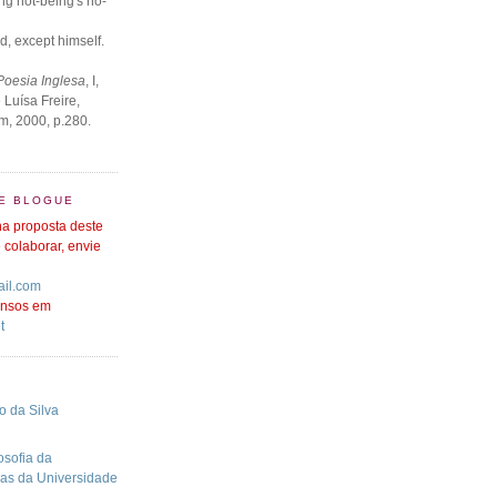
ng not-being's no-
od, except himself.
Poesia Inglesa
, I,
 Luísa Freire,
im, 2000, p.280.
E BLOGUE
a proposta deste
 colaborar, envie
il.com
tensos em
t
o da Silva
osofia da
ras da Universidade