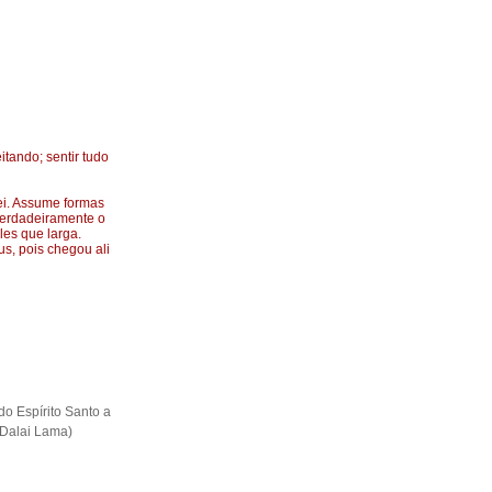
tando; sentir tudo
ei. Assume formas
 verdadeiramente o
es que larga.
s, pois chegou ali
o Espírito Santo a
 Dalai Lama)