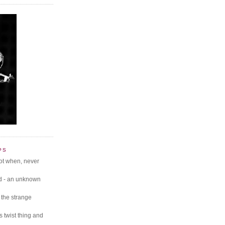
PS
not when, never
ved - an unknown
the strange
s twist thing and