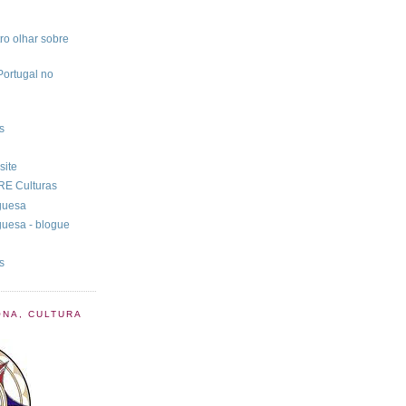
ro olhar sobre
Portugal no
s
site
RE Culturas
guesa
guesa - blogue
s
ONA, CULTURA