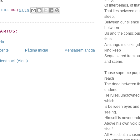
a.
Of interbeings, of that
ETHEL
À(S)
01:15
That lies between ou
sleep,
Between our silence
between
ÁRIOS:
Us and the conscious
thus
rio
A strange mute kingd
cente
Página inicial
Mensagem antiga
king keep
Sequestered from our
 feedback (Atom)
and scene.
Those supreme purpo
reach
The deed between t
undone
He rules, uncrowned.
which
Is between eyes and s
seeing.
Himself is never end
Above his own void 
shelf
All He is but a chasm