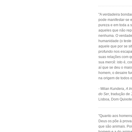
"A verdadeira bond
pode manifestar-se 
pureza e em toda a 
aqueles que não rep
nenhuma. O verdadei
humanidade (o teste 
aquele que por se sit
profundo nos escapa
suas relações com q
sua mercê: isto é, co
aí que se deu o maio
homem, o desaire fu
na origem de todos o
- Milan Kundera,
A I
do Ser
, tradução de 
Lisboa, Dom Quixote,
"Quanto aos homens,
Deus os põe à prova
que são animais. Poi
homem e a do animal