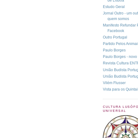
de Lisboa
Estudo Geral
Jornal Outro - um out
quem somos
Manifesto Refundar 
Facebook
Outro Portugal
Partido Pelos Animai
Paulo Borges
Paulo Borges - novo 
Revista Cultura ENT
União Budista Portu
União Budista Portu
Vilém Flusser
Vista para os Quintai
CULTURA LUSÓF
UNIVERSAL