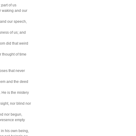
 part of us
r waking and our
 and our speech,
ness of us; and
om did that weird
 thought of time
ses that never
hem and the deed
 He is the mistery
ight, nor blind nor
ed nor begun,
presence empty
 in his own being,