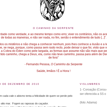
O CAMINHO DA SERPENTE
dade como verdade, e ao mesmo tempo como erro; viver os contrários, não os acei
de todas as maneiras, e não ser nada, no fim, senão o entendimento de tudo [...]".
odos os mistérios e não chega a conhecer nenhum, pois lhes conhece a ilusão e a l
, se nega, porque, como passa sem rasto recto, pode deixar o que foi, visto que
xa a Cobra do Éden como pele largada, as formas que assume não são mais que pel
 tido caminho, chega a Deus, ela, como não teve caminho, passa para além de Deu
de fora"
- Fernando Pessoa,
O Caminho da Serpente
Saúde, Irmãos ! É a Hora !
 9 DE DEZEMBRO DE 2010
VISLUMBRES
1- Coroação (Coroa d
ser oferecida a SS o
 cada vale o abismo tenta a felicidade de quem se perde pelo
(foto: Adama)
o alto mar. Fogem as raposas do caçador.