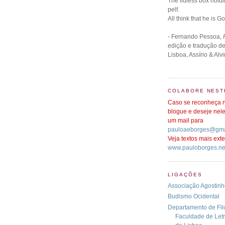
The lidless box holdi
pelf.
All think that he is G
- Fernando Pessoa,
edição e tradução de
Lisboa, Assírio & Alv
COLABORE NEST
Caso se reconheça n
blogue e deseje nele
um mail para
pauloaeborges@gma
Veja textos mais ex
www.pauloborges.ne
LIGAÇÕES
Associação Agostinh
Budismo Ocidental
Departamento de Fil
Faculdade de Let