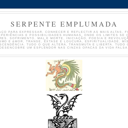
SERPENTE EMPLUMADA
AÇO PARA EXPRESSAR, CONHECER E REFLECTIR AS MAIS ALTAS, F
PERIÊNCIAS E POSSIBILIDADES HUMANAS, ONDE OS LIMITES SE
RES. SOFRIMENTO, MAL E MORTE, INICIAÇÃO, POESIA E REVOLUÇ
SMO E AMOR, TRANSE, ÊXTASE E LOUCURA, ESPIRITUALIDADE, MÍS
SCENDÊNCIA. TUDO O QUE ALTERA, TRANSMUTA E LIBERTA. TUDO 
DESENCOBRE UM ESPLENDOR NAS CINZAS OPACAS DA VIDA FALSA