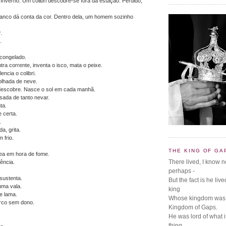
nverno. Um colibri descobre-se fora da estação. Perdido,
anco dá conta da cor. Dentro dela, um homem sozinho
r.
.
 congelado.
a corrente, inventa o isco, mata o peixe.
ncia o colibri.
lhada de neve.
 descobre. Nasce o sol em cada manhã.
sada de tanto nevar.
ta.
 certa.
.
a, grita.
frio.
THE KING OF GA
ea em hora de fome.
There lived, I know 
lência.
perhaps -
 sustenta.
But the fact is he li
uma vala.
king
e lama.
Whose kingdom was 
arco sem dono.
Kingdom of Gaps.
He was lord of what i
thing,